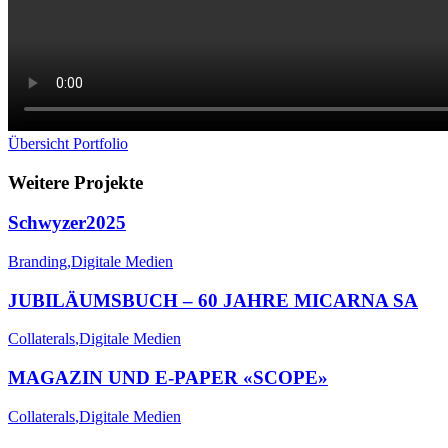
Übersicht Portfolio
Weitere Projekte
Schwyzer2025
Branding
,
Digitale Medien
JUBILÄUMSBUCH – 60 JAHRE MICARNA SA
Collaterals
,
Digitale Medien
MAGAZIN UND E-PAPER «SCOPE»
Collaterals
,
Digitale Medien